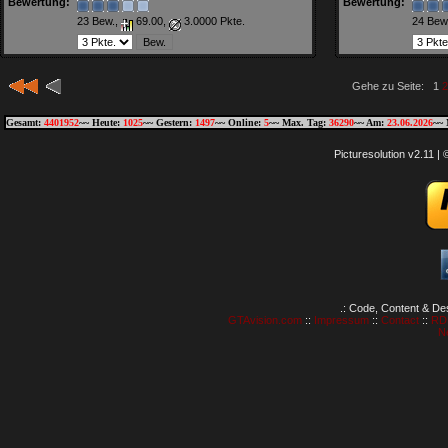
Bewertung:
Bewertung:
23 Bew.,
69.00,
3.0000 Pkte.
24 Bew
Gehe zu Seite: 1
2
Gesamt:
4401952
~~ Heute:
1025
~~ Gestern:
1497
~~ Online:
5
~~ Max. Tag:
36290
~~ Am:
23.06.2026
~~ 
Picturesolution v2.11 
.: Code, Content & De
GTAvision.com
::
Impressum
::
Contact
::
RD
N