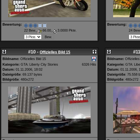
Bewertung:
Bewertung:
22 Bew.,
66.00,
3.0000 Pkte.
24 Bew
#10 -
#11
Offizielles Bild 15
Bildname:
Offizielles Bild 15
Bildname:
Offizielles
Kategorie:
GTA: Liberty City Stories
6326 Hits
Kategorie:
GTA: Liber
Datum:
01.11.2006, 18:02
Datum:
01.11.2006, 
Dateigröße
: 69.137 bytes
Dateigröße
: 75.558 
Bildgröße
: 480x272
Bildgröße
: 480x272