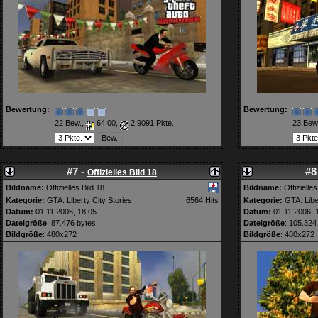
Bewertung:
Bewertung:
22 Bew.,
64.00,
2.9091 Pkte.
23 Bew
#7 -
#8
Offizielles Bild 18
Bildname:
Offizielles Bild 18
Bildname:
Offizielles
Kategorie:
GTA: Liberty City Stories
6564 Hits
Kategorie:
GTA: Liber
Datum:
01.11.2006, 18:05
Datum:
01.11.2006, 
Dateigröße
: 87.476 bytes
Dateigröße
: 105.324
Bildgröße
: 480x272
Bildgröße
: 480x272