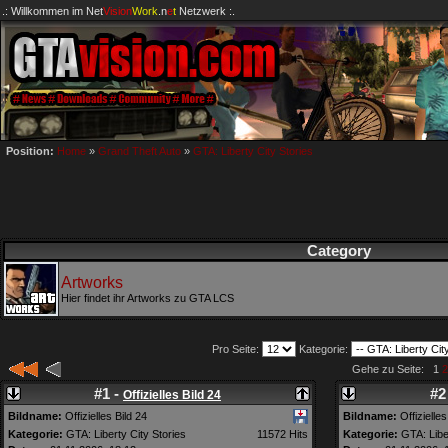
.: Willkommen im
Net
Vision
Work
.n
e
t
Netzwerk :.
Position:
Home
»
Grand Theft Auto
»
GTA: Liberty City Stories
Category
Artworks
Hier findet ihr Artworks zu GTA LCS
Pro Seite:
Kategorie:
Gehe zu Seite: 1
2
#1 -
#2
Offizielles Bild 24
Bildname:
Offizielles Bild 24
Bildname:
Offizielles
Kategorie:
GTA: Liberty City Stories
11572 Hits
Kategorie:
GTA: Liber