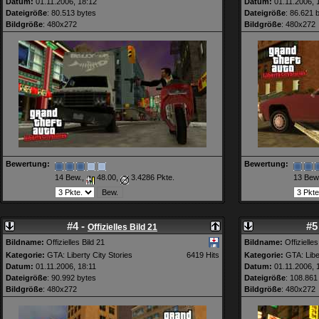
Datum:
01.11.2006, 18:12
Datum:
01.11.2006, 
Dateigröße
: 80.513 bytes
Dateigröße
: 86.621 
Bildgröße
: 480x272
Bildgröße
: 480x272
Bewertung:
Bewertung:
14 Bew.,
48.00,
3.4286 Pkte.
13 Bew
#4 -
#5
Offizielles Bild 21
Bildname:
Offizielles Bild 21
Bildname:
Offizielles
Kategorie:
GTA: Liberty City Stories
6419 Hits
Kategorie:
GTA: Liber
Datum:
01.11.2006, 18:11
Datum:
01.11.2006, 
Dateigröße
: 90.992 bytes
Dateigröße
: 108.861
Bildgröße
: 480x272
Bildgröße
: 480x272