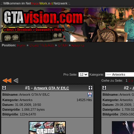
.: Willkommen im
Net
Vision
Work
.n
e
t
Netzwerk :.
Position:
Home
»
Grand Theft Auto
»
GTA IV
»
Artworks
Pro Seite:
Kategorie:
Gehe zu Seite: 1
2
3
#1 -
#2 -
Artwork GTA IV EfLC
Bildname:
Artwork GTA IV EfLC
Bildname:
Artwork 
Kategorie:
Artworks
14525 Hits
Kategorie:
Artworks
Datum:
31.08.2009, 19:50
Datum:
29.08.2009, 
Dateigröße
: 1.066.277 bytes
Dateigröße
: 1.709.0
Bildgröße
: 1224x1470
Bildgröße
: 2560x16