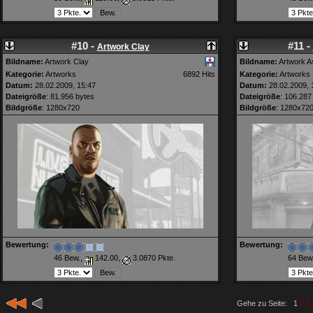
#10 -
#11 -
Artwork Clay
Bildname:
Artwork Clay
Bildname:
Artwork As
Kategorie:
Artworks
6892 Hits
Kategorie:
Artworks
Datum:
28.02.2009, 15:47
Datum:
28.02.2009, 
Dateigröße
: 81.956 bytes
Dateigröße
: 106.287
Bildgröße
: 1280x720
Bildgröße
: 1280x72
Bewertung:
Bewertung:
46 Bew.,
142.00,
3.0870 Pkte.
64 Bew
Gehe zu Seite: 1
2
3