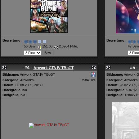
Bewertung:
Bewertung:
56 Bew.,
151.00,
2.6964 Pkte.
47 Bew
#4 -
#5 -
Artwork GTA IV TBoGT
Bildname:
Artwork GTA IV TBoGT
Bildname:
Artwork G
Kategorie:
Artworks
7584 Hits
Kategorie:
Artworks
Datum:
06.08.2009, 20:39
Datum:
28.02.2009, 
Dateigröße
: n/a
Dateigröße
: 536.920
Bildgröße
: n/a
Bildgröße
: 1280x71