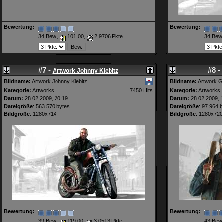
Bewertung:
Bewertung:
34 Bew.,
101.00,
2.9706 Pkte.
34 Bew
#7 -
#8 -
Artwork Johnny Klebitz
Bildname:
Artwork Johnny Klebitz
Bildname:
Artwork G
Kategorie:
Artworks
7450 Hits
Kategorie:
Artworks
Datum:
28.02.2009, 20:19
Datum:
28.02.2009, 
Dateigröße
: 563.570 bytes
Dateigröße
: 97.964 
Bildgröße
: 1280x714
Bildgröße
: 1280x72
Bewertung:
Bewertung:
39 Bew.,
119.00,
3.0513 Pkte.
43 Bew