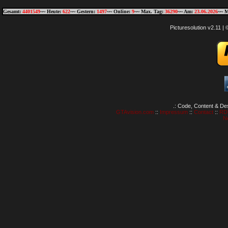
Gesamt:
4401549
~~ Heute:
622
~~ Gestern:
1497
~~ Online:
9
~~ Max. Tag:
36290
~~ Am:
23.06.2026
~~ M
Picturesolution v2.11 
.: Code, Content & De
GTAvision.com
::
Impressum
::
Contact
::
RD
N