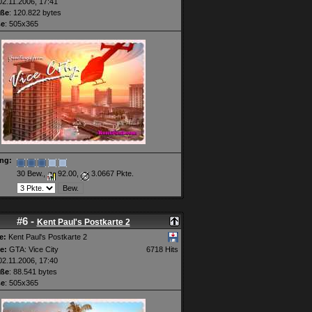
2.11.2006, 17:41
öße
: 120.822 bytes
ße
: 505x365
ng:
30 Bew.,
92.00,
3.0667 Pkte.
#6 -
Kent Paul's Postkarte 2
e:
Kent Paul's Postkarte 2
e:
GTA: Vice City
6718 Hits
2.11.2006, 17:40
öße
: 88.541 bytes
ße
: 505x365