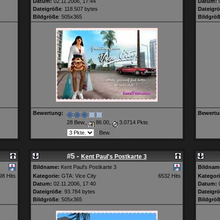
Datum:
02.11.2006, 17:44
Datum:
0
Dateigröße
: 118.507 bytes
Dateigr
Bildgröße
: 505x365
Bildgrö
Bewertung:
Bewertu
28 Bew.,
86.00,
3.0714 Pkte.
#5 -
Kent Paul's Postkarte 3
Bildname:
Kent Paul's Postkarte 3
Bildnam
98 Hits
Kategorie:
GTA: Vice City
6532 Hits
Kategori
Datum:
02.11.2006, 17:40
Datum:
0
Dateigröße
: 93.784 bytes
Dateigr
Bildgröße
: 505x365
Bildgrö