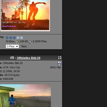
ng:
34 Bew.,
109.00,
3.2059 Pkte.
#9 -
Offizielles Bild 29
e:
Offizielles Bild 29
e:
GTA: Vice City
6641 Hits
2.11.2006, 16:50
öße
: 49.274 bytes
ße
: 640x448