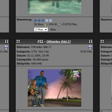
Bewertung:
Bewertu
36 Bew.,
109.00,
3.0278 Pkte.
#11 -
Offizielles Bild 27
Bildname:
Offizielles Bild 27
Bildnam
21 Hits
Kategorie:
GTA: Vice City
6733 Hits
Kategori
Datum:
02.11.2006, 16:48
Datum:
0
Dateigröße
: 66.996 bytes
Dateigr
Bildgröße
: 640x448
Bildgrö