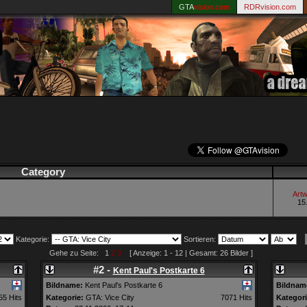
GTA
vision.com
RDRvision.com
Category
Artw
15
Kategorie:
Sortieren:
Gehe zu Seite: 1
2
3
[ Anzeige: 1 - 12 | Gesamt: 26 Bilder ]
#2 -
Kent Paul's Postkarte 6
Bildname:
Kent Paul's Postkarte 6
Bildnam
55 Hits
Kategorie:
GTA: Vice City
7071 Hits
Kategori