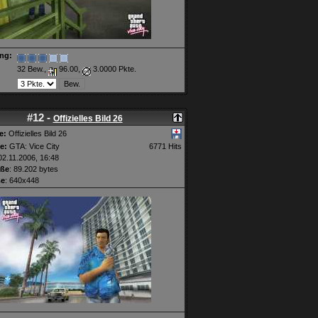
ng:
32 Bew.,
96.00,
3.0000 Pkte.
#12 -
Offizielles Bild 26
e:
Offizielles Bild 26
e:
GTA: Vice City
6771 Hits
2.11.2006, 16:48
öße
: 89.202 bytes
ße
: 640x448