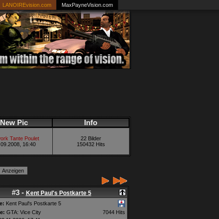
LANOIREvision.com
MaxPayneVision.com
New Pic
Info
ork Tante Poulet
22 Bilder
.09.2008, 16:40
150432 Hits
#3 -
Kent Paul's Postkarte 5
e:
Kent Paul's Postkarte 5
e:
GTA: Vice City
7044 Hits