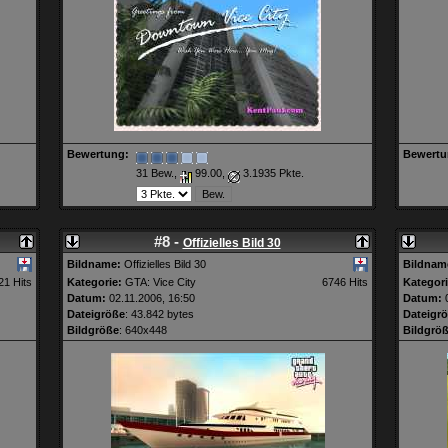
Bewertung:
Bewertu
31 Bew.,
99.00,
3.1935 Pkte.
#8 -
Offizielles Bild 30
Bildname:
Offizielles Bild 30
Bildnam
21 Hits
Kategorie:
GTA: Vice City
6746 Hits
Kategori
Datum:
02.11.2006, 16:50
Datum:
0
Dateigröße
: 43.842 bytes
Dateigr
Bildgröße
: 640x448
Bildgrö