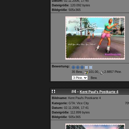
Datum:
02.11.2006, 17:45
Dateigröße
: 120.092 bytes
Bildgröße
: 505x365
Bewertung:
35 Bew.,
101.00,
2.8857 Pkte.
#4 -
Kent Paul's Postkarte 4
Bildname:
Kent Paul's Postkarte 4
Kategorie:
GTA: Vice City
70
Datum:
02.11.2006, 17:41
Dateigröße
: 112.899 bytes
Bildgröße
: 505x365