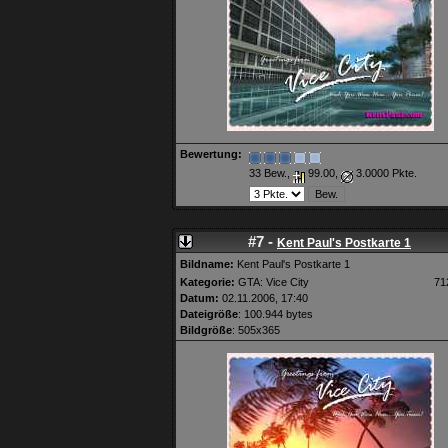
Bewertung:
33 Bew.,
99.00,
3.0000 Pkte.
#7 -
Kent Paul's Postkarte 1
Bildname:
Kent Paul's Postkarte 1
Kategorie:
GTA: Vice City
71
Datum:
02.11.2006, 17:40
Dateigröße
: 100.944 bytes
Bildgröße
: 505x365