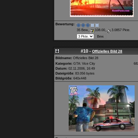
Bewertung:
35 Bew.,
108.00,
3.0857 Pkte.
#10 -
Offizielles Bild 28
Bildname:
Offizielles Bild 28
Kategorie:
GTA: Vice City
68
Datum:
02.11.2006, 16:49
Dateigröße
: 83.056 bytes
Bildgröße
: 640x448