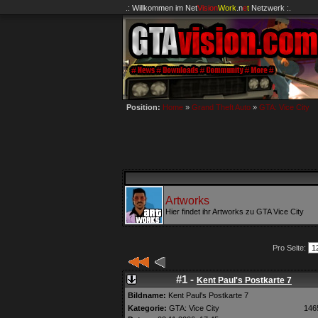
.: Willkommen im
Net
Vision
Work
.n
e
t
Netzwerk :.
Position:
Home
»
Grand Theft Auto
»
GTA: Vice City
Artworks
Hier findet ihr Artworks zu GTA Vice City
Pro Seite:
#1 -
Kent Paul's Postkarte 7
Bildname:
Kent Paul's Postkarte 7
Kategorie:
GTA: Vice City
146