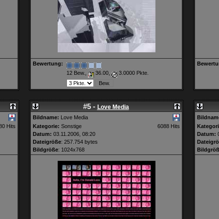
Bewertung:
Bewertu
12 Bew.,
36.00,
3.0000 Pkte.
#5 -
Love Media
Bildname:
Love Media
Bildnam
80 Hits
Kategorie:
Sonstige
6088 Hits
Kategori
Datum:
03.11.2006, 08:20
Datum:
0
Dateigröße
: 257.754 bytes
Dateigr
Bildgröße
: 1024x768
Bildgrö