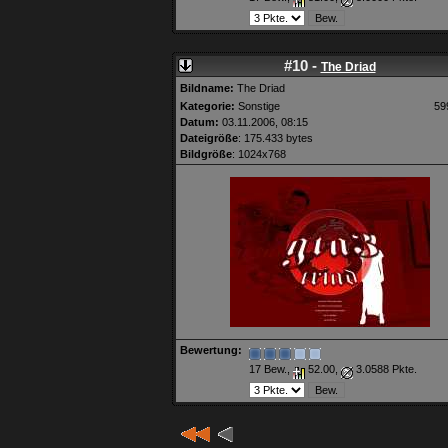
#10 -
The Driad
Bildname:
The Driad
Kategorie:
Sonstige
59
Datum:
03.11.2006, 08:15
Dateigröße
: 175.433 bytes
Bildgröße
: 1024x768
Bewertung:
17 Bew.,
52.00,
3.0588 Pkte.