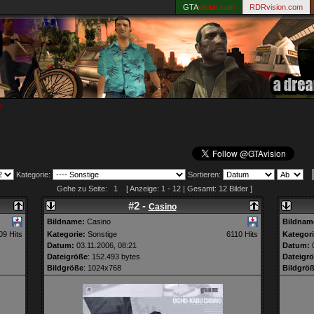
GTA
vision.com
RDRvision.com
e
Kategorie:
Sortieren:
Gehe zu Seite: 1 [ Anzeige: 1 - 12 | Gesamt: 12 Bilder ]
#2 -
Casino
Bildname:
Casino
Bildnam
09 Hits
Kategorie:
Sonstige
6110 Hits
Kategori
Datum:
03.11.2006, 08:21
Datum:
0
Dateigröße
: 152.493 bytes
Dateigr
Bildgröße
: 1024x768
Bildgrö