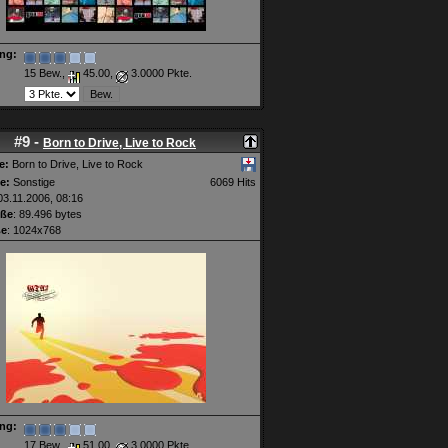
ng:
15 Bew.,
45.00,
3.0000 Pkte.
#9 -
Born to Drive, Live to Rock
e:
Born to Drive, Live to Rock
e:
Sonstige
6069 Hits
3.11.2006, 08:16
öße
: 89.496 bytes
ße
: 1024x768
ng:
17 Bew.,
51.00,
3.0000 Pkte.