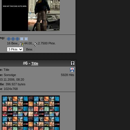
ng:
16 Bew.,
44.00,
2.7500 Pkte.
#6 -
Title
e:
Title
e:
Sonstige
5928 Hits
3.11.2006, 08:20
öße
: 396.927 bytes
ße
: 1024x768