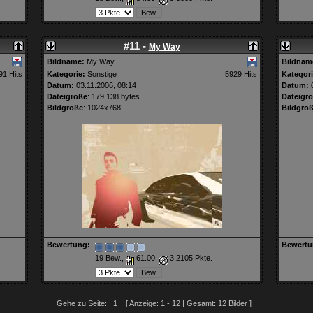
#11 -
My Way
Bildname:
My Way
Bildnam
91 Hits
Kategorie:
Sonstige
5929 Hits
Kategori
Datum:
03.11.2006, 08:14
Datum:
0
Dateigröße
: 179.138 bytes
Dateigr
Bildgröße
: 1024x768
Bildgrö
Bewertung:
Bewertu
19 Bew.,
61.00,
3.2105 Pkte.
Gehe zu Seite: 1 [ Anzeige: 1 - 12 | Gesamt: 12 Bilder ]