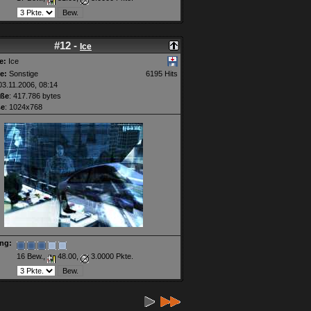
#12 -
Ice
e:
Ice
e:
Sonstige
6195 Hits
3.11.2006, 08:14
öße
: 417.786 bytes
ße
: 1024x768
ng:
16 Bew.,
48.00,
3.0000 Pkte.