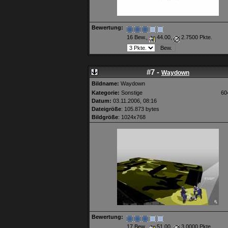
Bewertung:
16 Bew.,
44.00,
2.7500 Pkte.
#7 -
Waydown
Bildname:
Waydown
Kategorie:
Sonstige
60
Datum:
03.11.2006, 08:16
Dateigröße
: 105.873 bytes
Bildgröße
: 1024x768
Bewertung:
17 Bew.,
51.00,
3.0000 Pkte.