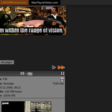
LANOIREvision.com
MaxPayneVision.com
#3 -
FBI
e:
FBI
e:
Sonstige
7160 Hits
3.11.2006, 08:21
öße
: 142.098 bytes
ße
: 1024x768