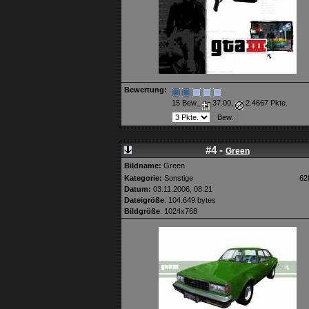
Bewertung:
15 Bew.,
37.00,
2.4667 Pkte.
#4 -
Green
Bildname:
Green
Kategorie:
Sonstige
62
Datum:
03.11.2006, 08:21
Dateigröße
: 104.649 bytes
Bildgröße
: 1024x768