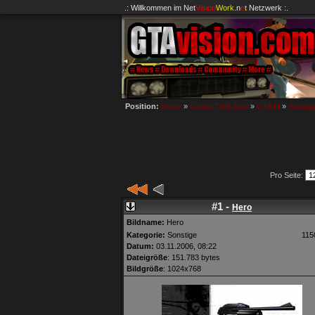
.: Willkommen im
Net
Vision
Work
.n
e
t
Netzwerk :.
Position:
Home
»
Grand Theft Auto
»
GTA III
»
Sonstig
Pro Seite:
#1 -
Hero
Bildname:
Hero
Kategorie:
Sonstige
115
Datum:
03.11.2006, 08:22
Dateigröße
: 151.783 bytes
Bildgröße
: 1024x768