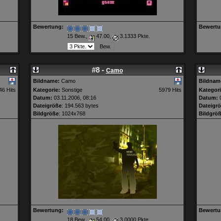
Bewertung:
Bewertu
15 Bew.,
47.00,
3.1333 Pkte.
#8 -
Camo
Bildname:
Camo
Bildnam
46 Hits
Kategorie:
Sonstige
5979 Hits
Kategori
Datum:
03.11.2006, 08:16
Datum:
0
Dateigröße
: 194.563 bytes
Dateigr
Bildgröße
: 1024x768
Bildgrö
Bewertung:
Bewertu
18 Bew.,
54.00,
3.0000 Pkte.