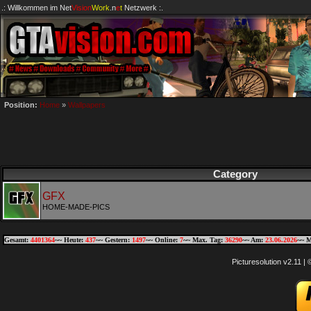
.: Willkommen im
Net
Vision
Work
.n
e
t
Netzwerk :.
Position:
Home
»
Wallpapers
Category
GFX
HOME-MADE-PICS
Gesamt:
4401364
~~ Heute:
437
~~ Gestern:
1497
~~ Online:
7
~~ Max. Tag:
36290
~~ Am:
23.06.2026
~~ M
Picturesolution v2.11 