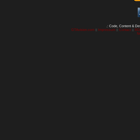
.: Code, Content & De
GTAvision.com
::
Impressum
::
Contact
::
RD
N