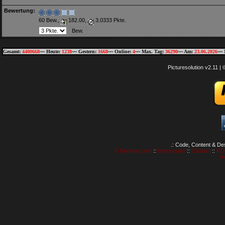
Bewertung:
60 Bew.,
182.00,
3.0333 Pkte.
Gesamt:
4400668
~~ Heute:
1238
~~ Gestern:
1668
~~ Online:
4
~~ Max. Tag:
36290
~~ Am:
23.06.2026
~~ 
Picturesolution v2.11 
.: Code, Content & De
GTAvision.com
::
Impressum
::
Contact
::
RD
N