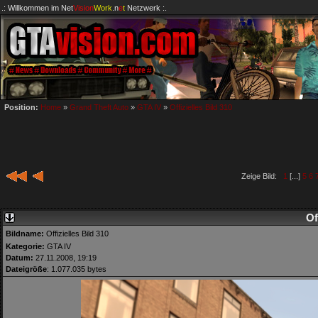
.: Willkommen im
Net
Vision
Work
.n
e
t
Netzwerk :.
Position:
Home
»
Grand Theft Auto
»
GTA IV
»
Offizielles Bild 310
Zeige Bild:
1
[...]
5
6
Of
Bildname:
Offizielles Bild 310
Kategorie:
GTA IV
Datum:
27.11.2008, 19:19
Dateigröße
: 1.077.035 bytes