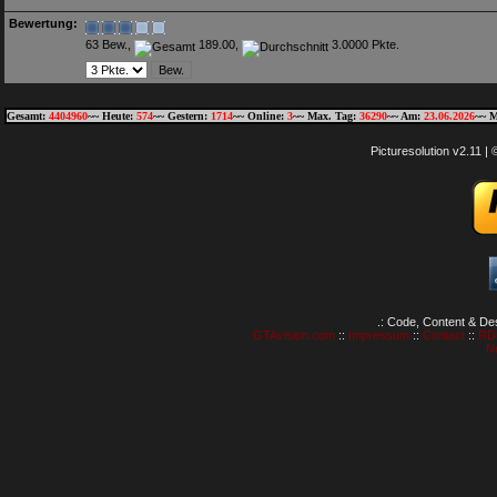
Bewertung:
63 Bew.,
189.00,
3.0000 Pkte.
Gesamt:
4404960
~~ Heute:
574
~~ Gestern:
1714
~~ Online:
3
~~ Max. Tag:
36290
~~ Am:
23.06.2026
~~ M
Picturesolution v2.11 
.: Code, Content & De
GTAvision.com
::
Impressum
::
Contact
::
RD
N