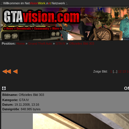
.: Willkommen im
Net
Vision
Work
.n
e
t
Netzwerk :.
Position:
Home
»
Grand Theft Auto
»
GTA IV
»
Offizielles Bild 303
Zeige Bild:
1
[...]
12
13
1
Of
Bildname:
Offizielles Bild 303
Kategorie:
GTA IV
Datum:
19.11.2008, 13:16
Dateigröße
: 848.985 bytes