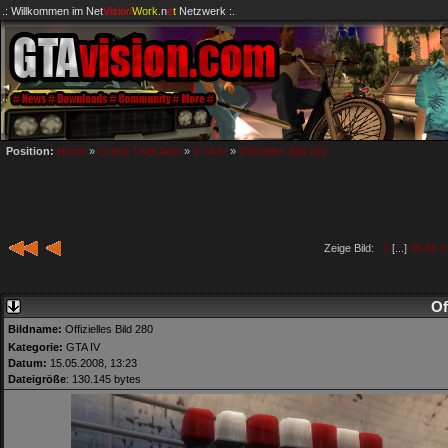
.: Willkommen im
Net
Vision
Work
.n
e
t
Netzwerk :.
Position:
Home
»
Grand Theft Auto
»
GTA IV
»
Offizielles Bild 280
Zeige Bild:
1
[...]
35
36
3
Of
Bildname:
Offizielles Bild 280
Kategorie:
GTA IV
Datum:
15.05.2008, 13:23
Dateigröße
: 130.145 bytes