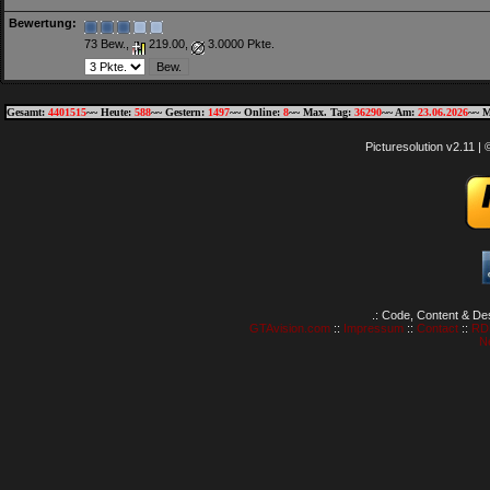
Bewertung:
73 Bew.,
219.00,
3.0000 Pkte.
Gesamt:
4401515
~~ Heute:
588
~~ Gestern:
1497
~~ Online:
8
~~ Max. Tag:
36290
~~ Am:
23.06.2026
~~ M
Picturesolution v2.11 
.: Code, Content & De
GTAvision.com
::
Impressum
::
Contact
::
RD
N