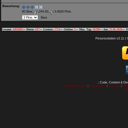
Bewertung:
80 Bew.,
244.00,
3.0500 Pkte.
Gesamt:
4405083
~~ Heute:
697
~~ Gestern:
1714
~~ Online:
5
~~ Max. Tag:
36290
~~ Am:
23.06.2026
~~ M
Picturesolution v2.11 
.: Code, Content & De
GTAvision.com
::
Impressum
::
Contact
::
RD
N