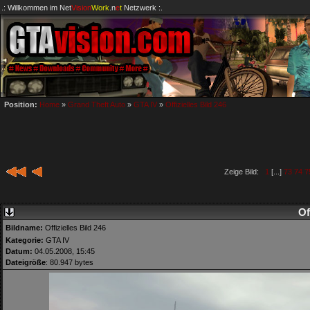
.: Willkommen im
Net
Vision
Work
.n
e
t
Netzwerk :.
Position:
Home
»
Grand Theft Auto
»
GTA IV
»
Offizielles Bild 246
Zeige Bild:
1
[...]
73
74
7
Of
Bildname:
Offizielles Bild 246
Kategorie:
GTA IV
Datum:
04.05.2008, 15:45
Dateigröße
: 80.947 bytes