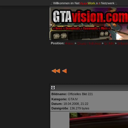
.: Willkommen im
Net
Vision
Work
.n
e
t
Netzwerk :.
Position:
Home
»
Grand Theft Auto
»
GTA IV
»
Offiziel
Bildname:
Offizielles Bild 221
Kategorie:
GTA IV
Datum:
18.04.2008, 21:22
Dateigröße
: 136.279 bytes