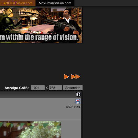
LANOIREvision.com
MaxPayneVision.com
Anzeige-Größe
:
X
4828 Hits