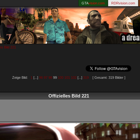
GTA
vision.com
RDRvision.com
les Bild 221
Zeige Bild:
1
[...]
96
97
98
99
100
101
102
[...]
319
[ Gesamt: 319 Bilder ]
Offizielles Bild 221