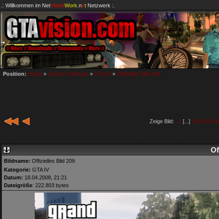
.: Willkommen im
Net
Vision
Work
.n
e
t
Netzwerk :.
Position:
Home
»
Grand Theft Auto
»
GTA IV
»
Offizielles Bild 209
Zeige Bild:
1
[...]
108
109
11
Of
Bildname:
Offizielles Bild 209
Kategorie:
GTA IV
Datum:
18.04.2008, 21:21
Dateigröße
: 222.803 bytes