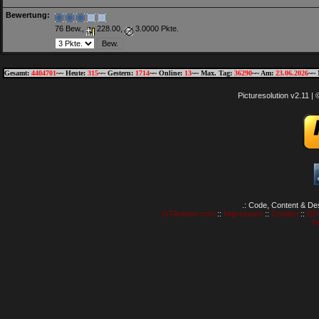
Bewertung:
76 Bew.,
228.00,
3.0000 Pkte.
Gesamt:
4404701
~~ Heute:
315
~~ Gestern:
1714
~~ Online:
13
~~ Max. Tag:
36290
~~ Am:
23.06.2026
~~ 
Picturesolution v2.11 
.: Code, Content & De
GTAvision.com
::
Impressum
::
Contact
::
RD
N