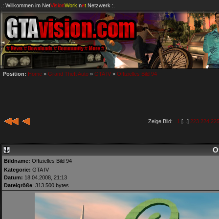
.: Willkommen im
Net
Vision
Work
.n
e
t
Netzwerk :.
Position:
Home
»
Grand Theft Auto
»
GTA IV
»
Offizielles Bild 94
Zeige Bild:
1
[...]
223
224
22
Of
Bildname:
Offizielles Bild 94
Kategorie:
GTA IV
Datum:
18.04.2008, 21:13
Dateigröße
: 313.500 bytes