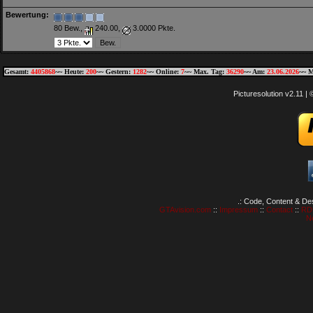
Bewertung:
80 Bew.,
240.00,
3.0000 Pkte.
Gesamt:
4405868
~~ Heute:
200
~~ Gestern:
1282
~~ Online:
7
~~ Max. Tag:
36290
~~ Am:
23.06.2026
~~ M
Picturesolution v2.11 
.: Code, Content & De
GTAvision.com
::
Impressum
::
Contact
::
RD
N