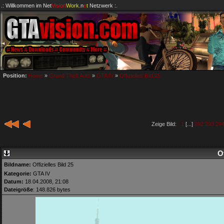
.: Willkommen im
Net
Vision
Work
.n
e
t
Netzwerk :.
Position:
Home
»
Grand Theft Auto
»
GTA IV
»
Offizielles Bild 25
Zeige Bild:
1
[...]
292
293
29
Of
Bildname:
Offizielles Bild 25
Kategorie:
GTA IV
Datum:
18.04.2008, 21:08
Dateigröße
: 148.826 bytes