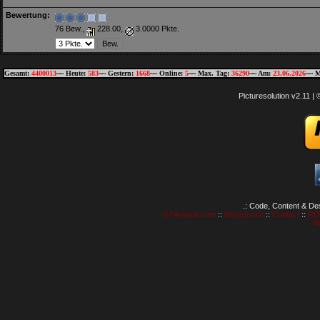
Bewertung:
76 Bew.,
228.00,
3.0000 Pkte.
Gesamt:
4400013
~~ Heute:
583
~~ Gestern:
1668
~~ Online:
5
~~ Max. Tag:
36290
~~ Am:
23.06.2026
~~ M
Picturesolution v2.11 
.: Code, Content & De
GTAvision.com
::
Impressum
::
Contact
::
RD
N