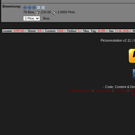
Bewertung:
78 Bew.,
234.00,
3.0000 Pkte.
Gesamt:
4399540
~~ Heute:
110
~~ Gestern:
1668
~~ Online:
5
~~ Max. Tag:
36290
~~ Am:
23.06.2026
~~ M
Picturesolution v2.11 
.: Code, Content & De
GTAvision.com
::
Impressum
::
Contact
::
RD
N