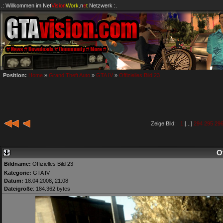
.: Willkommen im
Net
Vision
Work
.n
e
t
Netzwerk :.
Position:
Home
»
Grand Theft Auto
»
GTA IV
»
Offizielles Bild 23
Zeige Bild:
1
[...]
294
295
29
Of
Bildname:
Offizielles Bild 23
Kategorie:
GTA IV
Datum:
18.04.2008, 21:08
Dateigröße
: 184.362 bytes