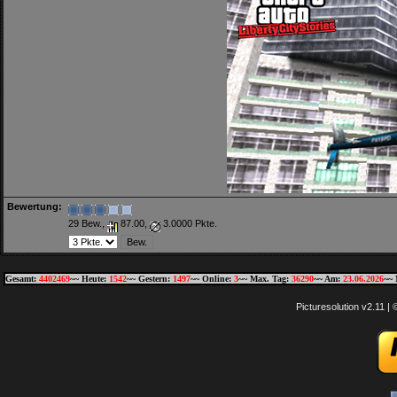
Bewertung:
29 Bew.,
87.00,
3.0000 Pkte.
Gesamt:
4402469
~~ Heute:
1542
~~ Gestern:
1497
~~ Online:
3
~~ Max. Tag:
36290
~~ Am:
23.06.2026
~~ 
Picturesolution v2.11 