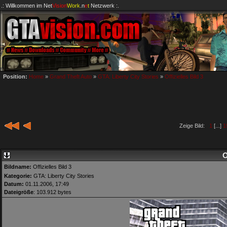
.: Willkommen im
Net
Vision
Work
.n
e
t
Netzwerk :.
Position:
Home
»
Grand Theft Auto
»
GTA: Liberty City Stories
»
Offizielles Bild 3
Zeige Bild:
1
[...]
1
O
Bildname:
Offizielles Bild 3
Kategorie:
GTA: Liberty City Stories
Datum:
01.11.2006, 17:49
Dateigröße
: 103.912 bytes