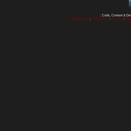
.: Code, Content & De
GTAvision.com
::
Impressum
::
Contact
::
RD
N