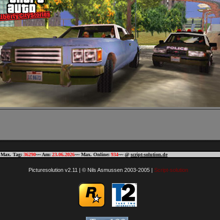
 Max. Tag:
36290
~~ Am:
23.06.2026
~~ Max. Online:
934
~~ @
script-solution.de
Picturesolution v2.11 | © Nils Asmussen 2003-2005 |
Script-solution