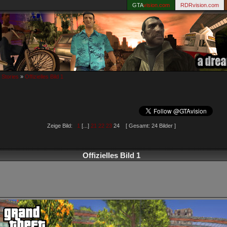
GTA
vision.com
RDRvision.com
 Stories
»
Offizielles Bild 1
Zeige Bild:
1
[...]
21
22
23
24 [ Gesamt: 24 Bilder ]
Offizielles Bild 1