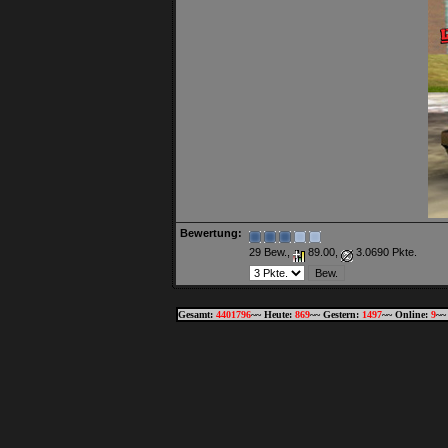
Bewertung:
29 Bew.,
89.00,
3.0690 Pkte.
Gesamt:
4401796
~~ Heute:
869
~~ Gestern:
1497
~~ Online:
9
~~