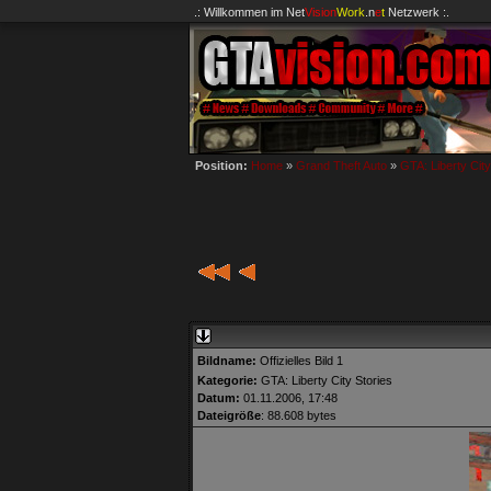
.: Willkommen im
Net
Vision
Work
.n
e
t
Netzwerk :.
Position:
Home
»
Grand Theft Auto
»
GTA: Liberty City
Bildname:
Offizielles Bild 1
Kategorie:
GTA: Liberty City Stories
Datum:
01.11.2006, 17:48
Dateigröße
: 88.608 bytes