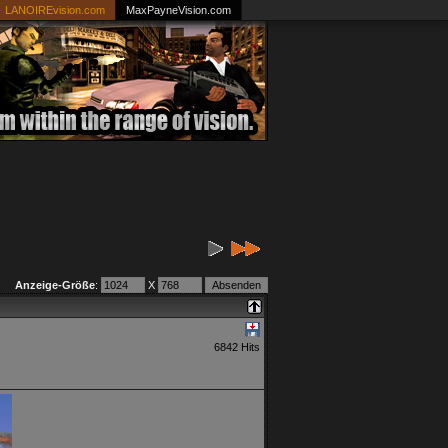
LANOIREvision.com
MaxPayneVision.com
Anzeige-Größe
:
X
6842 Hits