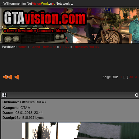
.: Willkommen im
Net
Vision
Work
.n
e
t
Netzwerk :.
Position:
Home
»
Grand Theft Auto
»
GTA V
»
Offizielles Bild 43
Zeige Bild:
1
[...]
30
31
Of
Bildname:
Offizielles Bild 43
Kategorie:
GTA V
Datum:
08.01.2013, 23:44
Dateigröße
: 518.917 bytes