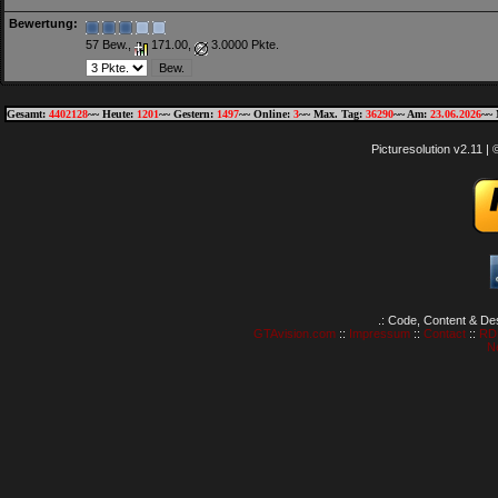
Bewertung:
57 Bew.,
171.00,
3.0000 Pkte.
Gesamt:
4402128
~~ Heute:
1201
~~ Gestern:
1497
~~ Online:
3
~~ Max. Tag:
36290
~~ Am:
23.06.2026
~~ 
Picturesolution v2.11 
.: Code, Content & De
GTAvision.com
::
Impressum
::
Contact
::
RD
N