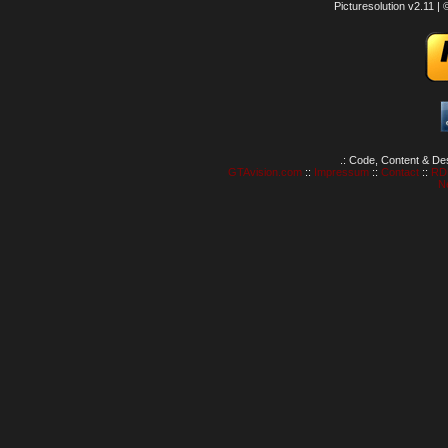
Picturesolution v2.11 
.: Code, Content & De
GTAvision.com
::
Impressum
::
Contact
::
RD
N