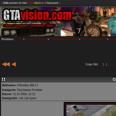
.: Willkommen im
Net
Vision
Work
.n
e
t
Netzwerk :.
Position:
Home
»
Grand Theft Auto
»
GTA: Chinatown Wars
»
PlayStation Portable
»
Offizi
Zeige Bild:
1
[...]
21
22
Of
Bildname:
Offizielles Bild 17
Kategorie:
PlayStation Portable
Datum:
11.10.2009, 12:22
Dateigröße
: 146.146 bytes