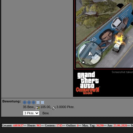
Bewertung:
35 Bew.,
105.00,
3.0000 Pkte.
Gesamt:
4403637
~~ Heute:
965
~~ Gestern:
1745
~~ Online:
4
~~ Max. Tag:
36290
~~ Am:
23.06.2026
~~ M