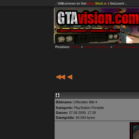
.: Willkommen im
Net
Vision
Work
.n
e
t
Netzwerk :.
Position:
Home
»
Grand Theft Auto
»
GTA: Chinatown
Bildname:
Offizielles Bild 4
Kategorie:
PlayStation Portable
Datum:
27.08.2009, 17:28
Dateigröße
: 84.094 bytes