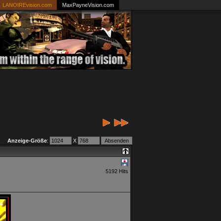
LANOIREvision.com
MaxPayneVision.com
Anzeige-Größe
:
X
5192 Hits