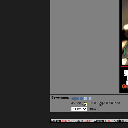
Bewertung:
35 Bew.,
105.00,
3.0000 Pkte.
Gesamt:
4403741
~~ Heute:
1069
~~ Gestern:
1745
~~ Online:
5
~