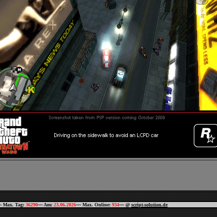
~ Max. Tag:
36290
~~ Am:
23.06.2026
~~ Max. Online:
934
~~ @
script-solution.de