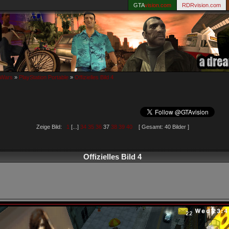
GTA
vision.com
RDRvision.com
 Wars
»
PlayStation Portable
»
Offizielles Bild 4
Zeige Bild:
1
[...]
34
35
36
37
38
39
40
[ Gesamt: 40 Bilder ]
Offizielles Bild 4