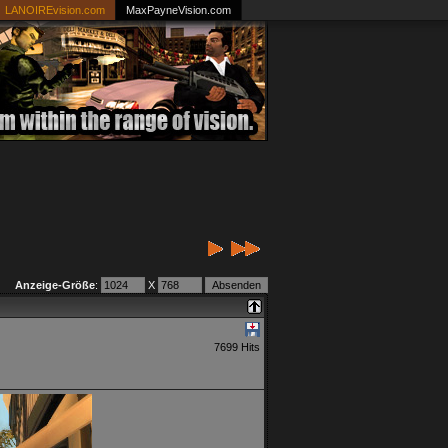
LANOIREvision.com
MaxPayneVision.com
Anzeige-Größe
:
X
7699 Hits