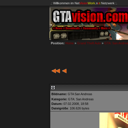
.: Willkommen im
Net
Vision
Work
.n
e
t
Netzwerk :.
Position:
Home
»
Grand Theft Auto
»
GTA: San Andre
Bildname:
GTA San Andreas
Kategorie:
GTA: San Andreas
Datum:
07.02.2008, 18:58
Dateigröße
: 106.626 bytes