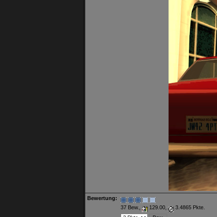
Bewertung:
37 Bew.,
129.00,
3.4865 Pkte.