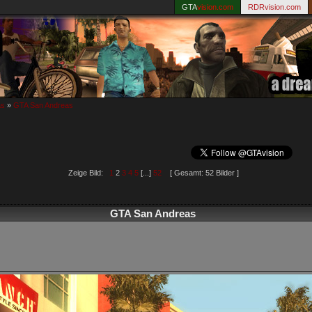
GTA
vision.com
RDRvision.com
as
»
GTA San Andreas
Zeige Bild:
1
2
3
4
5
[...]
52
[ Gesamt: 52 Bilder ]
GTA San Andreas