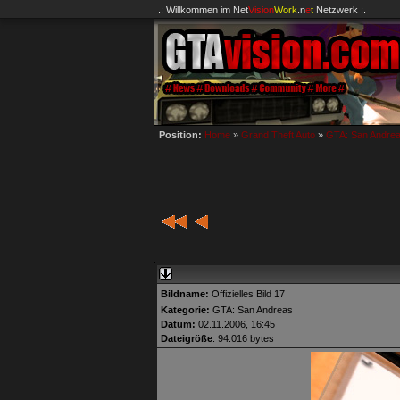
.: Willkommen im
Net
Vision
Work
.n
e
t
Netzwerk :.
Position:
Home
»
Grand Theft Auto
»
GTA: San Andre
Bildname:
Offizielles Bild 17
Kategorie:
GTA: San Andreas
Datum:
02.11.2006, 16:45
Dateigröße
: 94.016 bytes