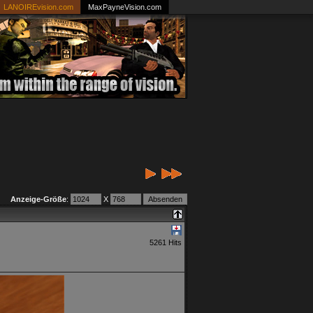
LANOIREvision.com
MaxPayneVision.com
Anzeige-Größe
:
X
5261 Hits