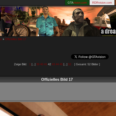
GTA
vision.com
RDRvision.com
as
»
Offizielles Bild 17
Zeige Bild:
1
[...]
39
40
41
42
43
44
45
[...]
52
[ Gesamt: 52 Bilder ]
Offizielles Bild 17