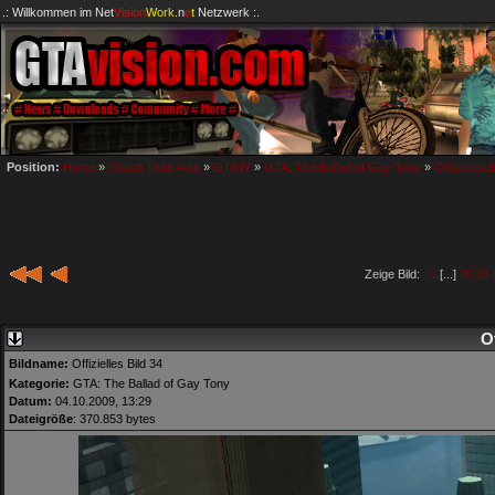
.: Willkommen im
Net
Vision
Work
.n
e
t
Netzwerk :.
Position:
Home
»
Grand Theft Auto
»
GTA IV
»
GTA: The Ballad of Gay Tony
»
Offizielles 
Zeige Bild:
1
[...]
20
21
Of
Bildname:
Offizielles Bild 34
Kategorie:
GTA: The Ballad of Gay Tony
Datum:
04.10.2009, 13:29
Dateigröße
: 370.853 bytes