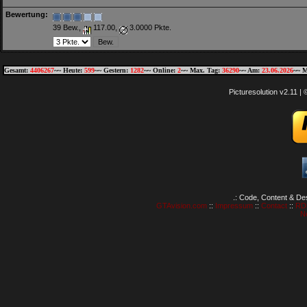
Bewertung:
39 Bew.,
117.00,
3.0000 Pkte.
Gesamt:
4406267
~~ Heute:
599
~~ Gestern:
1282
~~ Online:
2
~~ Max. Tag:
36290
~~ Am:
23.06.2026
~~ M
Picturesolution v2.11 
.: Code, Content & De
GTAvision.com
::
Impressum
::
Contact
::
RD
N