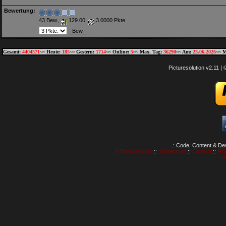
Bewertung:
43 Bew.,
129.00,
3.0000 Pkte.
Gesamt:
4404571
~~ Heute:
185
~~ Gestern:
1714
~~ Online:
5
~~ Max. Tag:
36290
~~ Am:
23.06.2026
~~ M
Picturesolution v2.11 
.: Code, Content & De
GTAvision.com
::
Impressum
::
Contact
::
RD
N