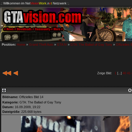
.: Willkommen im
Net
Vision
Work
.n
e
t
Netzwerk :.
Position:
Home
»
Grand Theft Auto
»
GTA IV
»
GTA: The Ballad of Gay Tony
»
Offizielles 
Zeige Bild:
1
[...]
40
41
Of
Bildname:
Offizielles Bild 14
Kategorie:
GTA: The Ballad of Gay Tony
Datum:
16.09.2009, 19:22
Dateigröße
: 225.668 bytes