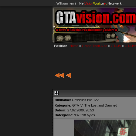
.: Willkommen im
Net
Vision
Work
.n
e
t
Netzwerk :.
Position:
Home
»
Grand Theft Auto
»
GTA IV
»
GTA IV
Bildname:
Offizielles Bild 122
Kategorie:
GTA IV: The Lost and Damned
Datum:
27.02.2009, 20:53
Dateigröße
: 937.398 bytes