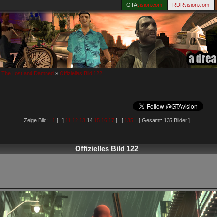
GTA
vision.com
RDRvision.com
: The Lost and Damned
»
Offizielles Bild 122
Zeige Bild:
1
[...]
11
12
13
14
15
16
17
[...]
135
[ Gesamt: 135 Bilder ]
Offizielles Bild 122