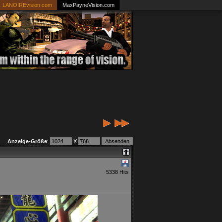
LANOIREvision.com
MaxPayneVision.com
Anzeige-Größe
:
X
5338 Hits