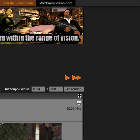
LANOIREvision.com
MaxPayneVision.com
Anzeige-Größe
:
X
5136 Hits