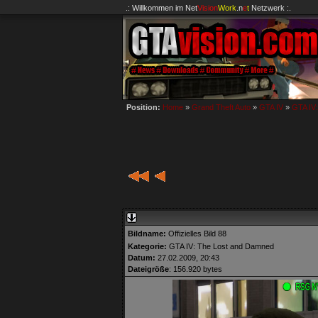
.: Willkommen im
Net
Vision
Work
.n
e
t
Netzwerk :.
Position:
Home
»
Grand Theft Auto
»
GTA IV
»
GTA IV
Bildname:
Offizielles Bild 88
Kategorie:
GTA IV: The Lost and Damned
Datum:
27.02.2009, 20:43
Dateigröße
: 156.920 bytes