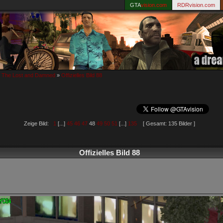
GTA
vision.com
RDRvision.com
: The Lost and Damned
»
Offizielles Bild 88
Zeige Bild:
1
[...]
45
46
47
48
49
50
51
[...]
135
[ Gesamt: 135 Bilder ]
Offizielles Bild 88