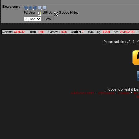
Bewertung:
62 Bew.,
186.00,
3.0000 Pkte.
Gesamt:
4400732
~~ Heute:
1302
~~ Gestern:
1668
~~ Online:
7
~~ Max. Tag:
36290
~~ Am:
23.06.2026
~~ 
Picturesolution v2.11 
.: Code, Content & De
GTAvision.com
::
Impressum
::
Contact
::
RD
N