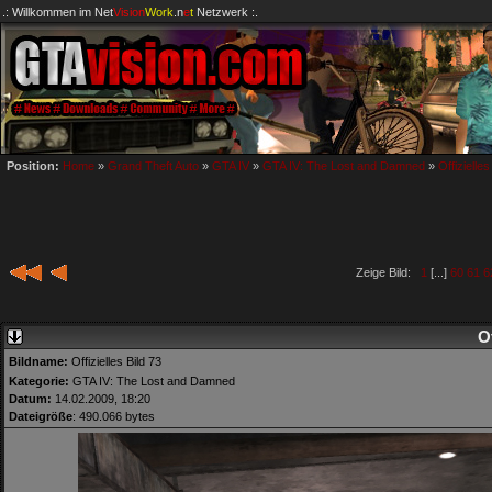
.: Willkommen im
Net
Vision
Work
.n
e
t
Netzwerk :.
Position:
Home
»
Grand Theft Auto
»
GTA IV
»
GTA IV: The Lost and Damned
»
Offizielles
Zeige Bild:
1
[...]
60
61
6
Of
Bildname:
Offizielles Bild 73
Kategorie:
GTA IV: The Lost and Damned
Datum:
14.02.2009, 18:20
Dateigröße
: 490.066 bytes