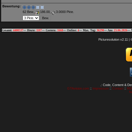
Bewertung:
62 Bew.,
186.00,
3.0000 Pkte.
Gesamt:
4400537
~~ Heute:
1107
~~ Gestern:
1668
~~ Online:
4
~~ Max. Tag:
36290
~~ Am:
23.06.2026
~~ 
Picturesolution v2.11 
.: Code, Content & De
GTAvision.com
::
Impressum
::
Contact
::
RD
N