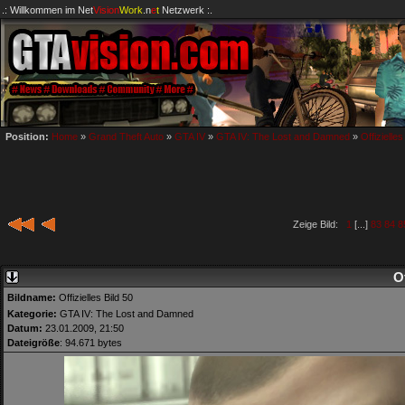
.: Willkommen im
Net
Vision
Work
.n
e
t
Netzwerk :.
Position:
Home
»
Grand Theft Auto
»
GTA IV
»
GTA IV: The Lost and Damned
»
Offizielles
Zeige Bild:
1
[...]
83
84
8
Of
Bildname:
Offizielles Bild 50
Kategorie:
GTA IV: The Lost and Damned
Datum:
23.01.2009, 21:50
Dateigröße
: 94.671 bytes