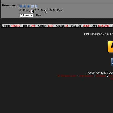
Bewertung:
69 Bew.,
207.00,
3.0000 Pkte.
Gesamt:
4402976
~~ Heute:
304
~~ Gestern:
1745
~~ Online:
14
~~ Max. Tag:
36290
~~ Am:
23.06.2026
~~ 
Picturesolution v2.11 
.: Code, Content & De
GTAvision.com
::
Impressum
::
Contact
::
RD
N