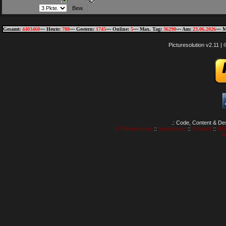
Gesamt:
4403460
~~ Heute:
788
~~ Gestern:
1745
~~ Online:
5
~~ Max. Tag:
36290
~~ Am:
23.06.2026
~~ M
Picturesolution v2.11 
.: Code, Content & De
GTAvision.com
::
Impressum
::
Contact
::
RD
N