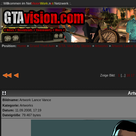
.: Willkommen im
Net
Vision
Work
.n
e
t
Netzwerk :.
Position:
Home
»
Grand Theft Auto
»
GTA: Vice City Stories
»
Artworks
»
Artwork Lance 
Zeige Bild:
1
[...]
16
17
Art
Bildname:
Artwork Lance Vance
Kategorie:
Artworks
Datum:
11.09.2008, 17:19
Dateigröße
: 79.467 bytes