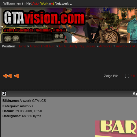
.: Willkommen im
Net
Vision
Work
.n
e
t
Netzwerk :.
Position:
Home
»
Grand Theft Auto
»
GTA: Liberty City Stories
»
Artworks
»
Artwork GTA 
Zeige Bild:
1
[...]
7
8
A
Bildname:
Artwork GTA LCS
Kategorie:
Artworks
Datum:
29.08.2008, 13:50
Dateigröße
: 68.556 bytes