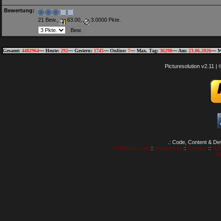
Bewertung:
21 Bew.,
63.00,
3.0000 Pkte.
Gesamt:
4402964
~~ Heute:
292
~~ Gestern:
1745
~~ Online:
7
~~ Max. Tag:
36290
~~ Am:
23.06.2026
~~ M
Picturesolution v2.11 
.: Code, Content & De
GTAvision.com
::
Impressum
::
Contact
::
RD
N