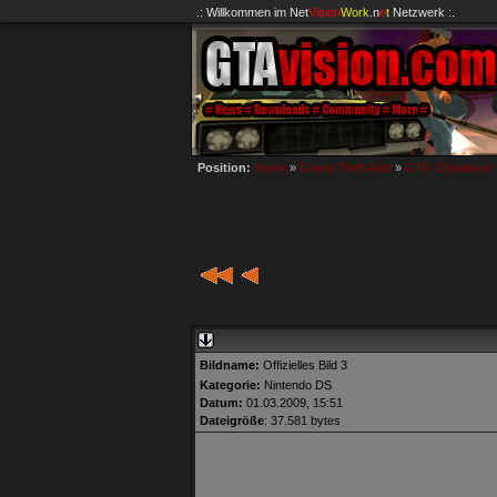
.: Willkommen im
Net
Vision
Work
.n
e
t
Netzwerk :.
Position:
Home
»
Grand Theft Auto
»
GTA: Chinatown
Bildname:
Offizielles Bild 3
Kategorie:
Nintendo DS
Datum:
01.03.2009, 15:51
Dateigröße
: 37.581 bytes