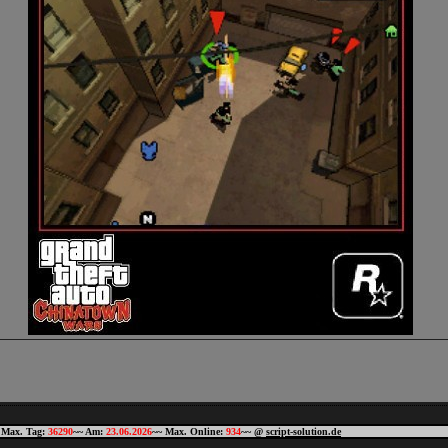
 Max. Tag:
36290
~~ Am:
23.06.2026
~~ Max. Online:
934
~~ @
script-solution.de