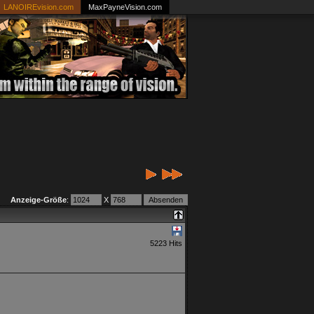
LANOIREvision.com
MaxPayneVision.com
Anzeige-Größe
:
X
5223 Hits