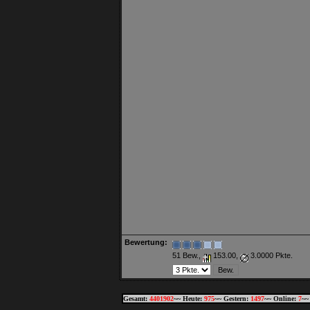
Bewertung:
51 Bew.,
153.00,
3.0000 Pkte.
Gesamt:
4401902
~~ Heute:
975
~~ Gestern:
1497
~~ Online:
7
~~