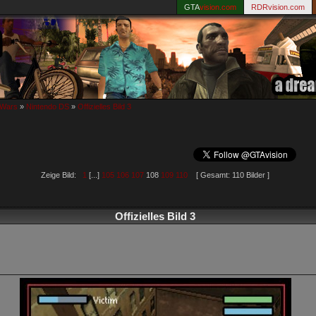
GTA
vision.com
RDRvision.com
 Wars
»
Nintendo DS
»
Offizielles Bild 3
Zeige Bild:
1
[...]
105
106
107
108
109
110
[ Gesamt: 110 Bilder ]
Offizielles Bild 3