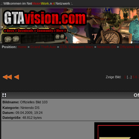
.: Willkommen im
Net
Vision
Work
.n
e
t
Netzwerk :.
Position:
Home
»
Grand Theft Auto
»
GTA: Chinatown Wars
»
Nintendo DS
»
Offizielles Bi
Zeige Bild:
1
[...]
5
6
Of
Bildname:
Offizielles Bild 103
Kategorie:
Nintendo DS
Datum:
09.04.2009, 19:24
Dateigröße
: 48.812 bytes