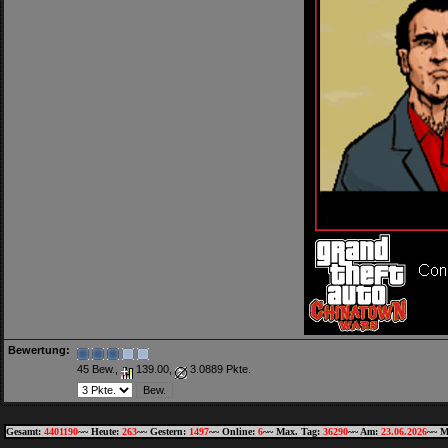
Bewertung:
45 Bew.,
139.00,
3.0889 Pkte.
Gesamt:
4401190
~~ Heute:
263
~~ Gestern:
1497
~~ Online:
6
~~ Max. Tag:
36290
~~ Am:
23.06.2026
~~ M