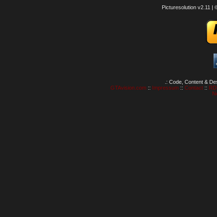
Picturesolution v2.11 
.: Code, Content & De
GTAvision.com
::
Impressum
::
Contact
::
RD
N