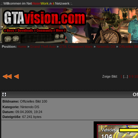
.: Willkommen im
Net
Vision
Work
.n
e
t
Netzwerk :.
Position:
Home
»
Grand Theft Auto
»
GTA: Chinatown Wars
»
Nintendo DS
»
Offizielles Bi
Zeige Bild:
1
[...]
8
9
10
Of
Bildname:
Offizielles Bild 100
Kategorie:
Nintendo DS
Datum:
09.04.2009, 19:24
Dateigröße
: 67.241 bytes