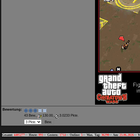
Bewertung:
43 Bew.,
130.00,
3.0233 Pkte.
Gesamt:
4405277
~~ Heute:
891
~~ Gestern:
1714
~~ Online:
5
~~ Max. Tag:
36290
~~ Am:
23.06.2026
~~ M