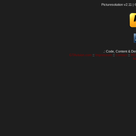
Picturesolution v2.11 
.: Code, Content & De
GTAvision.com
::
Impressum
::
Contact
::
RD
N