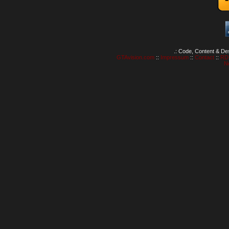
.: Code, Content & De
GTAvision.com
::
Impressum
::
Contact
::
RD
N