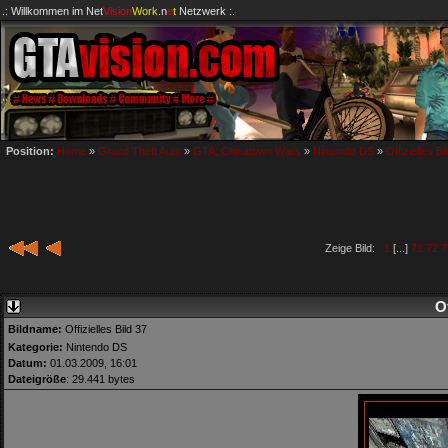
.: Willkommen im
Net
Vision
Work
.n
e
t
Netzwerk :.
Position:
Home
»
Grand Theft Auto
»
GTA: Chinatown Wars
»
Nintendo DS
»
Offizielles Bi
Zeige Bild:
1
[...]
71
72
7
Of
Bildname:
Offizielles Bild 37
Kategorie:
Nintendo DS
Datum:
01.03.2009, 16:01
Dateigröße
: 29.441 bytes