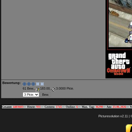
Bewertung:
61 Bew.,
183.00,
3.0000 Pkte.
Gesamt:
4403603
~~ Heute:
931
~~ Gestern:
1745
~~ Online:
6
~~ Max. Tag:
36290
~~ Am:
23.06.2026
~~ M
Picturesolution v2.11 