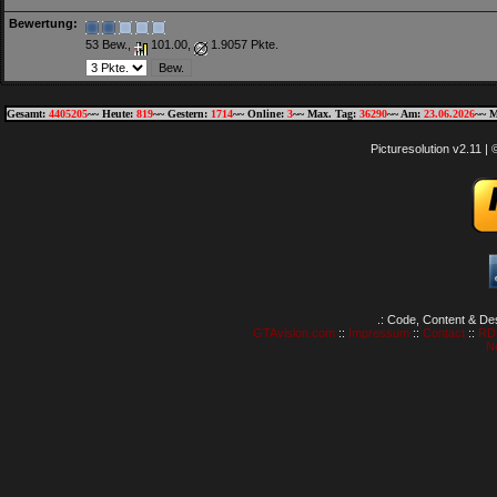
Bewertung:
53 Bew.,
101.00,
1.9057 Pkte.
Gesamt:
4405205
~~ Heute:
819
~~ Gestern:
1714
~~ Online:
3
~~ Max. Tag:
36290
~~ Am:
23.06.2026
~~ M
Picturesolution v2.11 
.: Code, Content & De
GTAvision.com
::
Impressum
::
Contact
::
RD
N