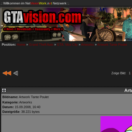
.: Willkommen im
Net
Vision
Work
.n
e
t
Netzwerk :.
Position:
Home
»
Grand Theft Auto
»
GTA: Vice City
»
Artworks
»
Artwork Tante Poulet
Zeige Bild: 1
Art
Bildname:
Artwork Tante Poulet
Kategorie:
Artworks
Datum:
15.09.2008, 16:40
Dateigröße
: 38.221 bytes