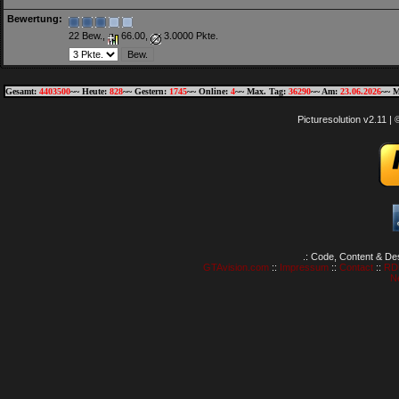
Bewertung:
22 Bew.,
66.00,
3.0000 Pkte.
Gesamt:
4403500
~~ Heute:
828
~~ Gestern:
1745
~~ Online:
4
~~ Max. Tag:
36290
~~ Am:
23.06.2026
~~ M
Picturesolution v2.11 
.: Code, Content & De
GTAvision.com
::
Impressum
::
Contact
::
RD
N