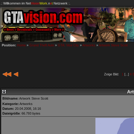
.: Willkommen im
Net
Vision
Work
.n
e
t
Netzwerk :.
Position:
Home
»
Grand Theft Auto
»
GTA: Vice City
»
Artworks
»
Artwork Steve Scott
Zeige Bild:
1
[...]
4
Art
Bildname:
Artwork Steve Scott
Kategorie:
Artworks
Datum:
20.04.2008, 16:16
Dateigröße
: 66.793 bytes