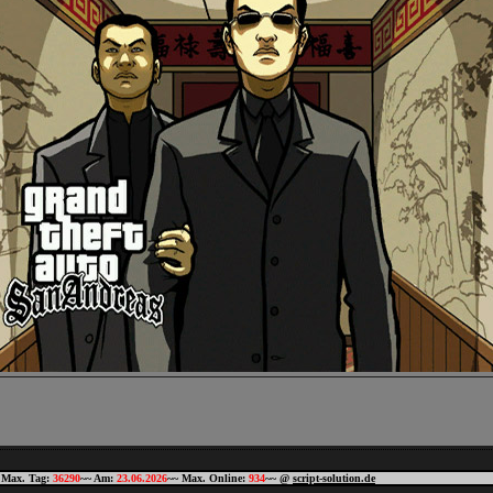
 Max. Tag:
36290
~~ Am:
23.06.2026
~~ Max. Online:
934
~~ @
script-solution.de