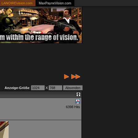
LANOIREvision.com
MaxPayneVision.com
Anzeige-Größe
:
X
6398 Hits