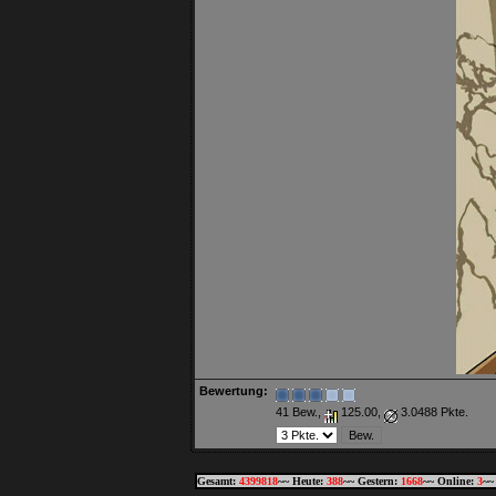
Bewertung:
41 Bew.,
125.00,
3.0488 Pkte.
Gesamt:
4399818
~~ Heute:
388
~~ Gestern:
1668
~~ Online:
3
~~