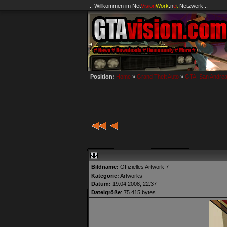
.: Willkommen im
Net
Vision
Work
.n
e
t
Netzwerk :.
Position:
Home
»
Grand Theft Auto
»
GTA: San Andre
Bildname:
Offizielles Artwork 7
Kategorie:
Artworks
Datum:
19.04.2008, 22:37
Dateigröße
: 75.415 bytes