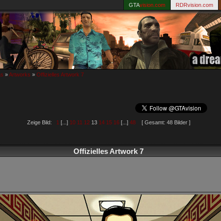
GTA
vision.com
RDRvision.com
as
»
Artworks
»
Offizielles Artwork 7
Zeige Bild:
1
[...]
10
11
12
13
14
15
16
[...]
48
[ Gesamt: 48 Bilder ]
Offizielles Artwork 7