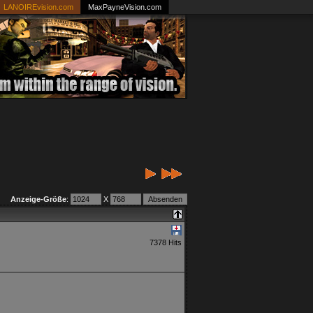
LANOIREvision.com
MaxPayneVision.com
Anzeige-Größe
:
X
7378 Hits