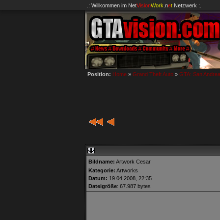
.: Willkommen im
Net
Vision
Work
.n
e
t
Netzwerk :.
Position:
Home
»
Grand Theft Auto
»
GTA: San Andre
Bildname:
Artwork Cesar
Kategorie:
Artworks
Datum:
19.04.2008, 22:35
Dateigröße
: 67.987 bytes