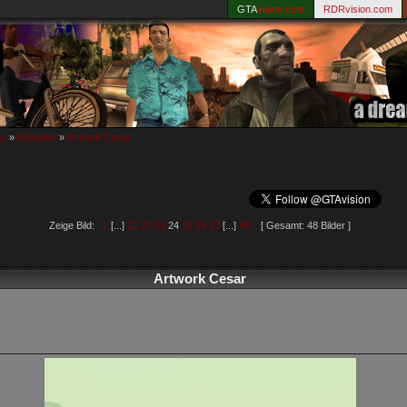
GTA
vision.com
RDRvision.com
as
»
Artworks
»
Artwork Cesar
Zeige Bild:
1
[...]
21
22
23
24
25
26
27
[...]
48
[ Gesamt: 48 Bilder ]
Artwork Cesar