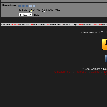
Bewertung:
49 Bew.,
147.00,
3.0000 Pkte.
Gesamt:
4404685
~~ Heute:
299
~~ Gestern:
1714
~~ Online:
4
~~ Max. Tag:
36290
~~ Am:
23.06.2026
~~ M
Picturesolution v2.11 
.: Code, Content & De
GTAvision.com
::
Impressum
::
Contact
::
RD
N