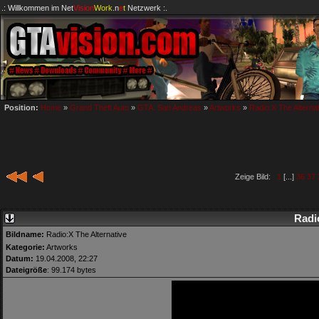
.: Willkommen im
Net
Vision
Work
.n
e
t
Netzwerk :.
Position:
Home
»
Grand Theft Auto
»
GTA: San Andreas
»
Artworks
»
Radio:X The Alterna
Zeige Bild:
1
[...]
36
37
Radi
Bildname:
Radio:X The Alternative
Kategorie:
Artworks
Datum:
19.04.2008, 22:27
Dateigröße
: 99.174 bytes