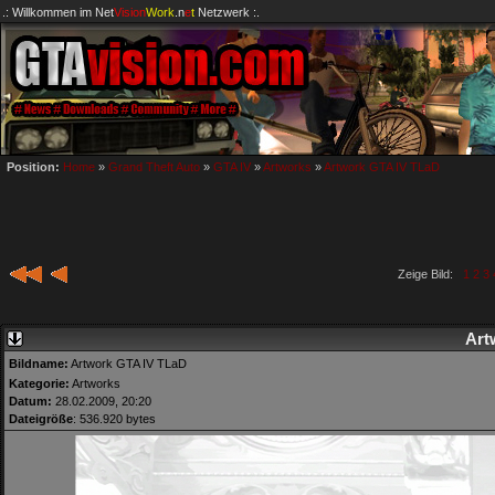
.: Willkommen im
Net
Vision
Work
.n
e
t
Netzwerk :.
Position:
Home
»
Grand Theft Auto
»
GTA IV
»
Artworks
»
Artwork GTA IV TLaD
Zeige Bild:
1
2
3
Art
Bildname:
Artwork GTA IV TLaD
Kategorie:
Artworks
Datum:
28.02.2009, 20:20
Dateigröße
: 536.920 bytes