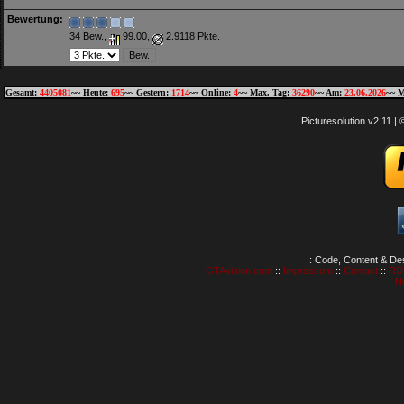
Bewertung:
34 Bew.,
99.00,
2.9118 Pkte.
Gesamt:
4405081
~~ Heute:
695
~~ Gestern:
1714
~~ Online:
4
~~ Max. Tag:
36290
~~ Am:
23.06.2026
~~ M
Picturesolution v2.11 
.: Code, Content & De
GTAvision.com
::
Impressum
::
Contact
::
RD
N