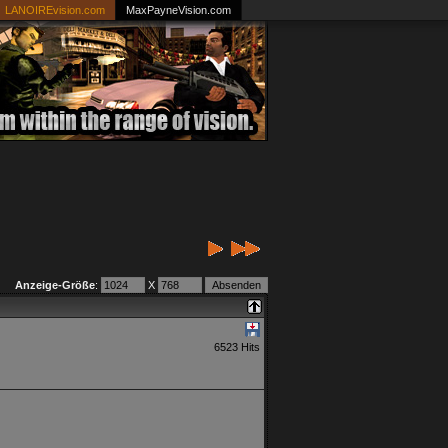
LANOIREvision.com
MaxPayneVision.com
Anzeige-Größe
:
X
6523 Hits