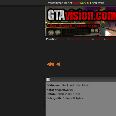
.: Willkommen im
Net
Vision
Work
.n
e
t
Netzwerk :.
Position:
Home
»
Grand Theft Auto
»
GTA IV
»
Artwor
Bildname:
Steckbrief Little Jakob
Kategorie:
Artworks
Datum:
20.04.2008, 15:33
Dateigröße
: 1.042.711 bytes