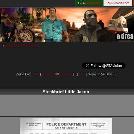
GTA
vision.com
RDRvision.com
ks
»
Steckbrief Little Jakob
Zeige Bild:
1
[...]
26
27
28
29
30
31
32
[...]
54
[ Gesamt: 54 Bilder ]
Steckbrief Little Jakob