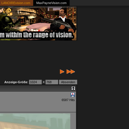
LANOIREvision.com
MaxPayneVision.com
Anzeige-Größe
:
X
6587 Hits