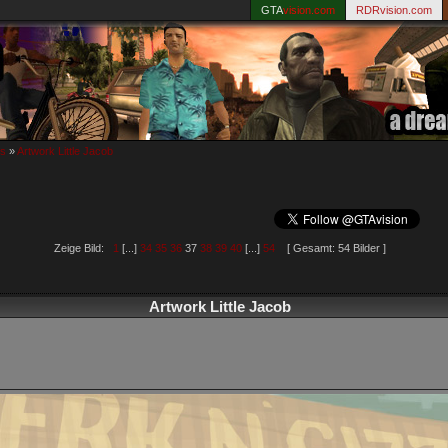
GTA
vision.com
RDRvision.com
ks
»
Artwork Little Jacob
Zeige Bild:
1
[...]
34
35
36
37
38
39
40
[...]
54
[ Gesamt: 54 Bilder ]
Artwork Little Jacob