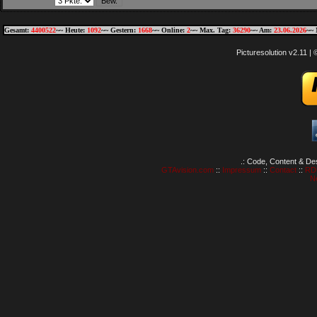
Gesamt:
4400522
~~ Heute:
1092
~~ Gestern:
1668
~~ Online:
2
~~ Max. Tag:
36290
~~ Am:
23.06.2026
~~ 
Picturesolution v2.11 
.: Code, Content & De
GTAvision.com
::
Impressum
::
Contact
::
RD
N