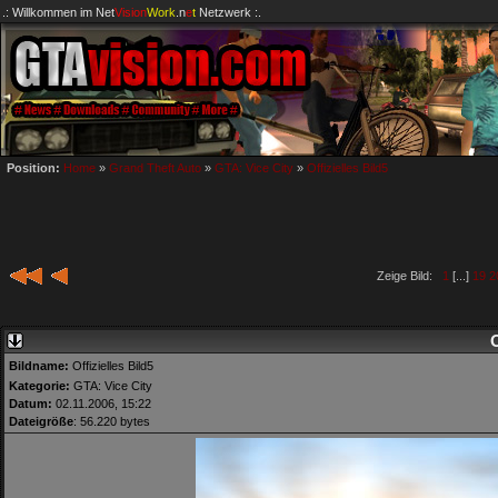
.: Willkommen im
Net
Vision
Work
.n
e
t
Netzwerk :.
Position:
Home
»
Grand Theft Auto
»
GTA: Vice City
»
Offizielles Bild5
Zeige Bild:
1
[...]
19
2
O
Bildname:
Offizielles Bild5
Kategorie:
GTA: Vice City
Datum:
02.11.2006, 15:22
Dateigröße
: 56.220 bytes