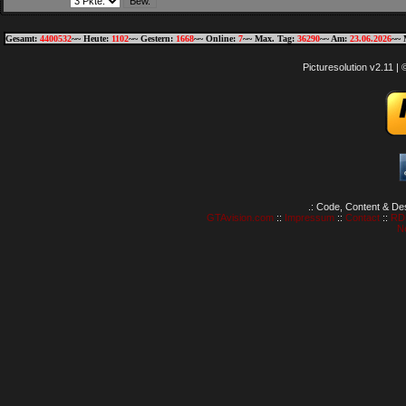
Gesamt:
4400532
~~ Heute:
1102
~~ Gestern:
1668
~~ Online:
7
~~ Max. Tag:
36290
~~ Am:
23.06.2026
~~ 
Picturesolution v2.11 
.: Code, Content & De
GTAvision.com
::
Impressum
::
Contact
::
RD
N