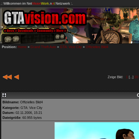
.: Willkommen im
Net
Vision
Work
.n
e
t
Netzwerk :.
Position:
Home
»
Grand Theft Auto
»
GTA: Vice City
»
Offizielles Bild4
Zeige Bild:
1
[...]
20
O
Bildname:
Offizielles Bild4
Kategorie:
GTA: Vice City
Datum:
02.11.2006, 15:21
Dateigröße
: 60.955 bytes