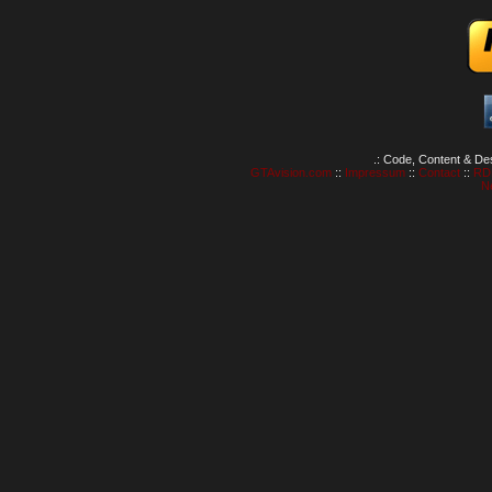
.: Code, Content & De
GTAvision.com
::
Impressum
::
Contact
::
RD
N