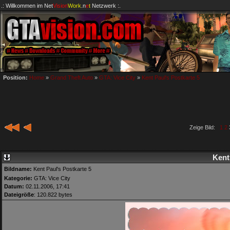
.: Willkommen im
Net
Vision
Work
.n
e
t
Netzwerk :.
Position:
Home
»
Grand Theft Auto
»
GTA: Vice City
»
Kent Paul's Postkarte 5
Zeige Bild:
1
2
Kent
Bildname:
Kent Paul's Postkarte 5
Kategorie:
GTA: Vice City
Datum:
02.11.2006, 17:41
Dateigröße
: 120.822 bytes