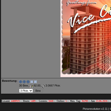
Bewertung:
30 Bew.,
92.00,
3.0667 Pkte.
Gesamt:
4400919
~~ Heute:
1489
~~ Gestern:
1668
~~ Online:
5
~~ Max. Tag:
36290
~~ Am:
23.06.2026
~~ 
Picturesolution v2.11 