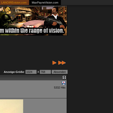
LANOIREvision.com
MaxPayneVision.com
Anzeige-Größe
:
X
5332 Hits