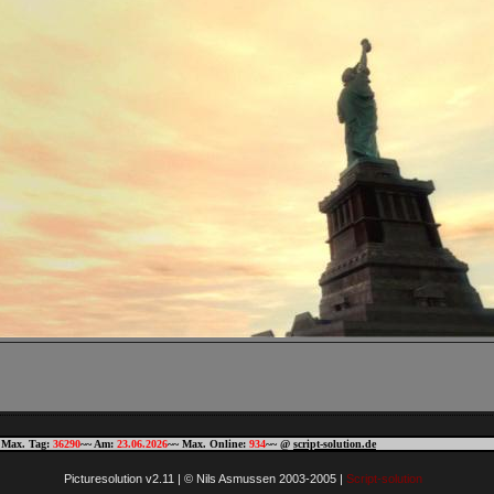
 Max. Tag:
36290
~~ Am:
23.06.2026
~~ Max. Online:
934
~~ @
script-solution.de
Picturesolution v2.11 | © Nils Asmussen 2003-2005 |
Script-solution