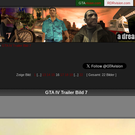
GTA
vision.com
RDRvision.com
»
GTA IV Trailer Bild 7
Zeige Bild:
1
[...]
13
14
15
16
17
18
19
[...]
22
[ Gesamt: 22 Bilder ]
GTA IV Trailer Bild 7