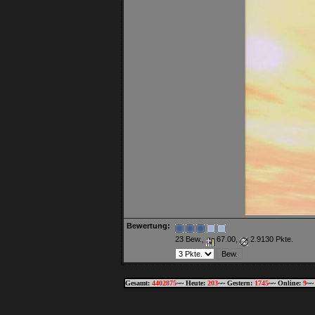
Bewertung:
23 Bew.,
67.00,
2.9130 Pkte.
Gesamt:
4402875
~~ Heute:
203
~~ Gestern:
1745
~~ Online:
9
~~