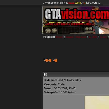
.: Willkommen im
Net
Vision
Work
.n
e
t
Netzwerk :.
Position:
Home
»
Grand Theft Auto
»
GTA IV
»
Trailer
Bildname:
GTA IV Trailer Bild 7
Kategorie:
Trailer
Datum:
30.03.2007, 13:46
Dateigröße
: 15.566 bytes