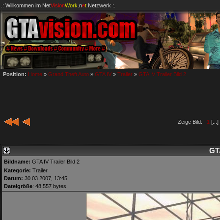
.: Willkommen im
Net
Vision
Work
.n
e
t
Netzwerk :.
Position:
Home
»
Grand Theft Auto
»
GTA IV
»
Trailer
»
GTA IV Trailer Bild 2
Zeige Bild:
1
[...]
GTA
Bildname:
GTA IV Trailer Bild 2
Kategorie:
Trailer
Datum:
30.03.2007, 13:45
Dateigröße
: 48.557 bytes