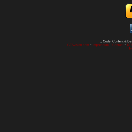
.: Code, Content & De
GTAvision.com
::
Impressum
::
Contact
::
RD
N