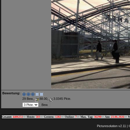
Bewertung:
29 Bew.,
88.00,
3.0345 Pkte.
Gesamt:
4406251
~~ Heute:
583
~~ Gestern:
1282
~~ Online:
7
~~ Max. Tag:
36290
~~ Am:
23.06.2026
~~ M
Picturesolution v2.11 