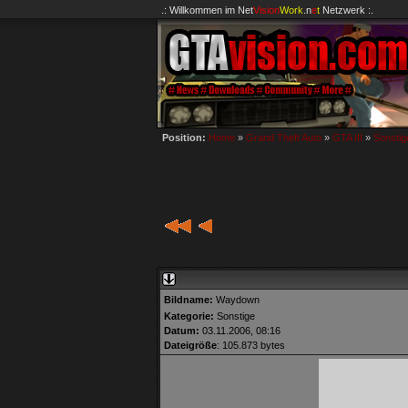
.: Willkommen im
Net
Vision
Work
.n
e
t
Netzwerk :.
Position:
Home
»
Grand Theft Auto
»
GTA III
»
Sonstig
Bildname:
Waydown
Kategorie:
Sonstige
Datum:
03.11.2006, 08:16
Dateigröße
: 105.873 bytes