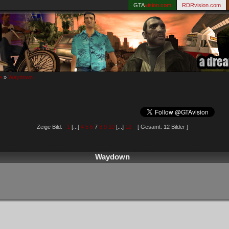
GTA
vision.com
RDRvision.com
e
»
Waydown
Zeige Bild:
1
[...]
4
5
6
7
8
9
10
[...]
12
[ Gesamt: 12 Bilder ]
Waydown