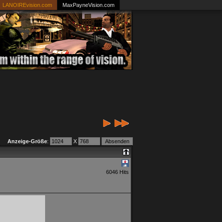
LANOIREvision.com
MaxPayneVision.com
Anzeige-Größe
:
X
6046 Hits