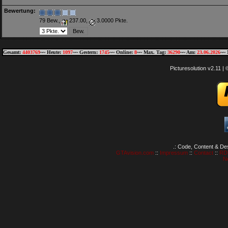
Bewertung:
79 Bew.,
237.00,
3.0000 Pkte.
Gesamt:
4403769
~~ Heute:
1097
~~ Gestern:
1745
~~ Online:
8
~~ Max. Tag:
36290
~~ Am:
23.06.2026
~~ 
Picturesolution v2.11 
.: Code, Content & De
GTAvision.com
::
Impressum
::
Contact
::
RD
N