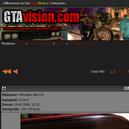
.: Willkommen im
Net
Vision
Work
.n
e
t
Netzwerk :.
Position:
Home
»
Grand Theft Auto
»
GTA IV
»
Offizielles Bild 221
Zeige Bild:
1
[...]
96
97
98
Of
Bildname:
Offizielles Bild 221
Kategorie:
GTA IV
Datum:
18.04.2008, 21:22
Dateigröße
: 136.279 bytes