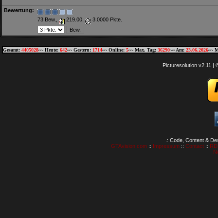
Bewertung:
73 Bew.,
219.00,
3.0000 Pkte.
Gesamt:
4405028
~~ Heute:
642
~~ Gestern:
1714
~~ Online:
5
~~ Max. Tag:
36290
~~ Am:
23.06.2026
~~ M
Picturesolution v2.11 
.: Code, Content & De
GTAvision.com
::
Impressum
::
Contact
::
RD
N