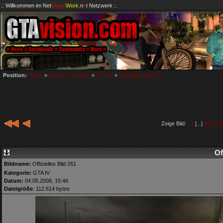
.: Willkommen im
Net
Vision
Work
.n
e
t
Netzwerk :.
Position:
Home
»
Grand Theft Auto
»
GTA IV
»
Offizielles Bild 261
Zeige Bild:
1
[...]
60
61
6
Of
Bildname:
Offizielles Bild 261
Kategorie:
GTA IV
Datum:
04.05.2008, 15:46
Dateigröße
: 112.614 bytes